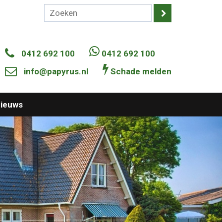
0412 692 100
0412 692 100
info@papyrus.nl
Schade melden
ieuws