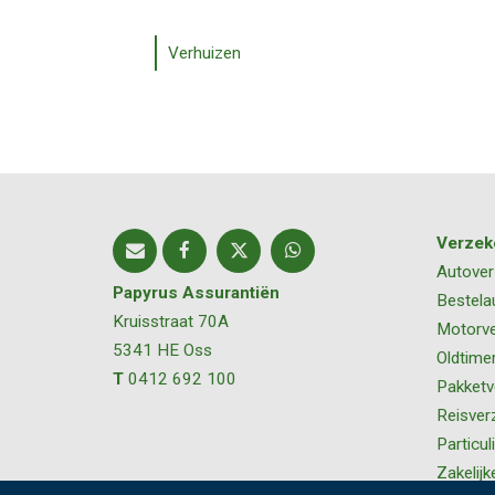
Verhuizen
Verzek
Autover
Papyrus Assurantiën
Bestela
Kruisstraat 70A
Motorve
5341 HE
Oss
Oldtime
T
0412 692 100
Pakketv
Reisver
Particul
Zakelijk