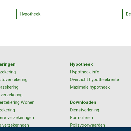
Hypotheek
Be
eringen
Hypotheek
zekering
Hypotheek info
utoverzekering
Overzicht hypotheekrente
rzekering
Maximale hypotheek
rverzekering
erzekering Wonen
Downloaden
zekering
Dienstverlening
iere verzekeringen
Formulieren
e verzekeringen
Polisvoorwaarden