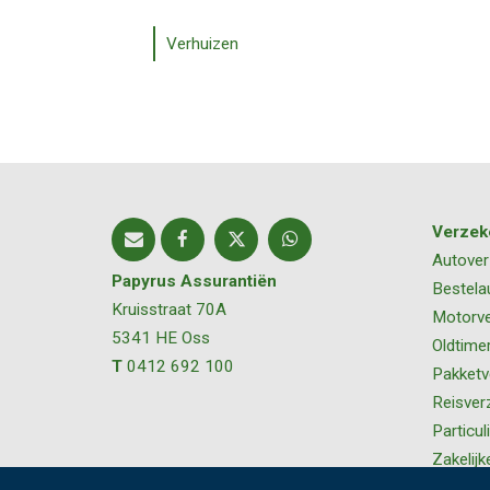
Verhuizen
Verzek
Autover
Papyrus Assurantiën
Bestela
Kruisstraat 70A
Motorve
5341 HE
Oss
Oldtime
T
0412 692 100
Pakketv
Reisver
Particul
Zakelijk