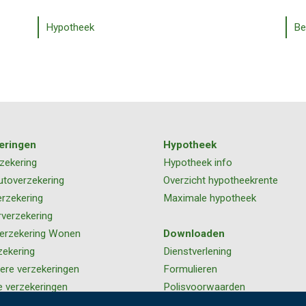
Hypotheek
Be
eringen
Hypotheek
zekering
Hypotheek info
utoverzekering
Overzicht hypotheekrente
rzekering
Maximale hypotheek
rverzekering
erzekering Wonen
Downloaden
zekering
Dienstverlening
iere verzekeringen
Formulieren
e verzekeringen
Polisvoorwaarden