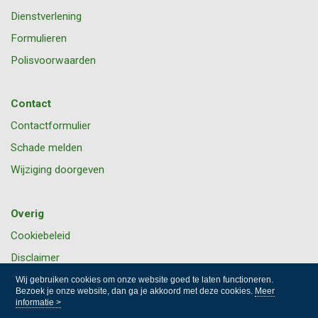
Dienstverlening
Formulieren
Polisvoorwaarden
Contact
Contactformulier
Schade melden
Wijziging doorgeven
Overig
Cookiebeleid
Disclaimer
Privacy
Wij gebruiken cookies om onze website goed te laten functioneren.
Bezoek je onze website, dan ga je akkoord met deze cookies.
Meer
informatie >