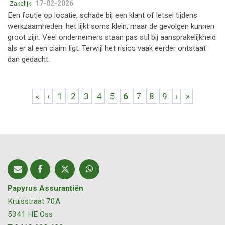
17-02-2026
Zakelijk
Een foutje op locatie, schade bij een klant of letsel tijdens
werkzaamheden: het lijkt soms klein, maar de gevolgen kunnen
groot zijn. Veel ondernemers staan pas stil bij aansprakelijkheid
als er al een claim ligt. Terwijl het risico vaak eerder ontstaat
dan gedacht.
Pagina's
«
‹
1
2
3
4
5
6
7
8
9
›
»
Papyrus Assurantiën
Kruisstraat 70A
5341 HE
Oss