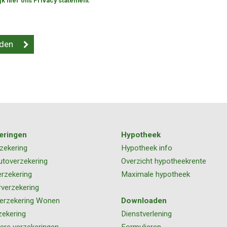
jk hier ons Privacy statement
.
eringen
Hypotheek
zekering
Hypotheek info
utoverzekering
Overzicht hypotheekrente
rzekering
Maximale hypotheek
rverzekering
erzekering Wonen
Downloaden
zekering
Dienstverlening
iere verzekeringen
Formulieren