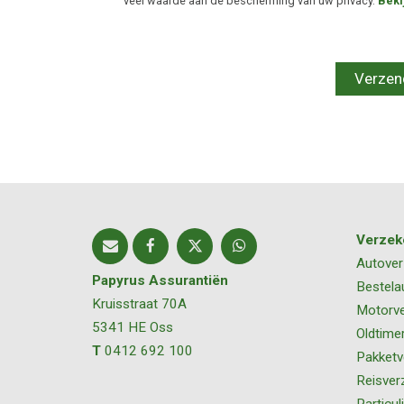
veel waarde aan de bescherming van uw privacy.
Beki
Verzek
Autover
Papyrus Assurantiën
Bestela
Kruisstraat 70A
Motorve
5341 HE
Oss
Oldtime
T
0412 692 100
Pakketv
Reisver
Particul