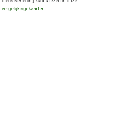
dienstverlening kunt u lezen in onze
vergelijkingskaarten
.