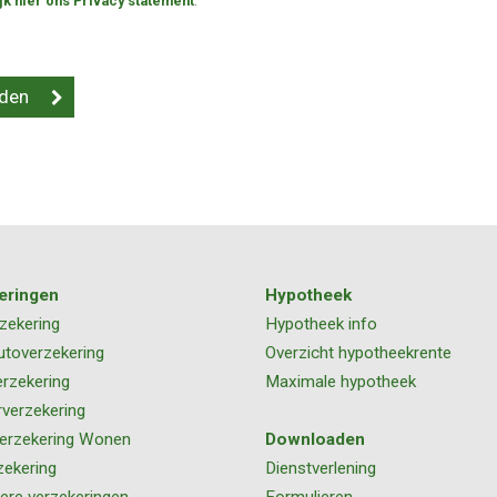
jk hier ons Privacy statement
.
eringen
Hypotheek
zekering
Hypotheek info
utoverzekering
Overzicht hypotheekrente
rzekering
Maximale hypotheek
rverzekering
erzekering Wonen
Downloaden
zekering
Dienstverlening
iere verzekeringen
Formulieren