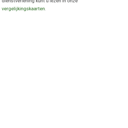
dienstverlening kunt u lezen in onze
vergelijkingskaarten
.