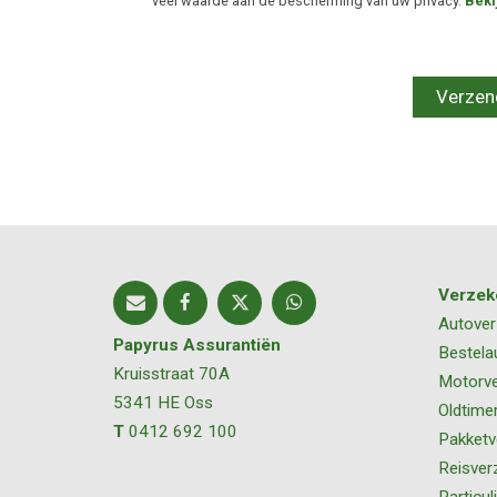
veel waarde aan de bescherming van uw privacy.
Beki
Verzek
Autover
Papyrus Assurantiën
Bestela
Kruisstraat 70A
Motorve
5341 HE
Oss
Oldtime
T
0412 692 100
Pakketv
Reisver
Particul