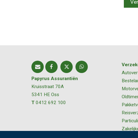
Verzek
Autover
Papyrus Assurantiën
Bestela
Kruisstraat 70A
Motorve
5341 HE
Oss
Oldtime
T
0412 692 100
Pakketv
Reisver
Particul
Zakelijk