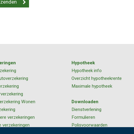
eringen
Hypotheek
zekering
Hypotheek info
utoverzekering
Overzicht hypotheekrente
rzekering
Maximale hypotheek
rverzekering
erzekering Wonen
Downloaden
zekering
Dienstverlening
iere verzekeringen
Formulieren
e verzekeringen
Polisvoorwaarden