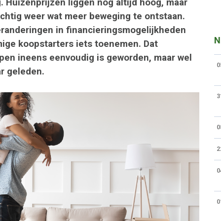
. Huizenprijzen liggen nog altijd hoog, maar
orzichtig weer wat meer beweging te ontstaan.
randeringen in financieringsmogelijkheden
N
ige koopstarters iets toenemen. Dat
open ineens eenvoudig is geworden, maar wel
0
ar geleden.
3
0
2
0
0