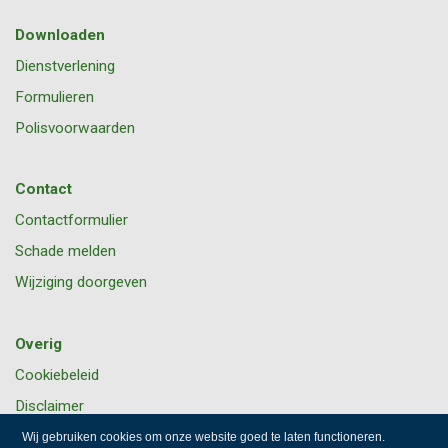
Downloaden
Dienstverlening
Formulieren
Polisvoorwaarden
Contact
Contactformulier
Schade melden
Wijziging doorgeven
Overig
Cookiebeleid
Disclaimer
Privacy
Wij gebruiken cookies om onze website goed te laten functioneren.