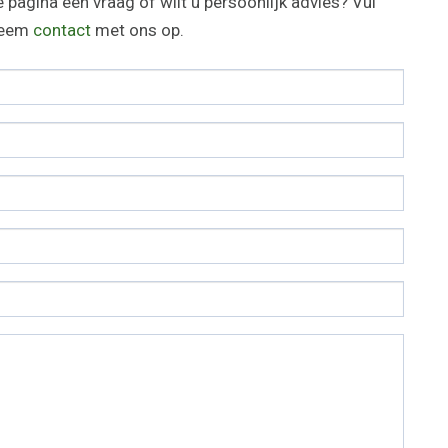
 pagina een vraag of wilt u persoonlijk advies? Vul
 neem
contact
met ons op.