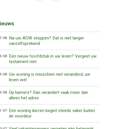
ieuws
Na uw AOW stoppen? Dat is niet langer
7-08
vanzelfsprekend
Een nieuw hoofdstuk in uw leven? Vergeet uw
6-08
testament niet
Uw woning is misschien niet veranderd, uw
5-08
leven wel
Op kamers? Dan verandert vaak meer dan
3-08
alleen het adres
Een woning kiezen begint steeds vaker buiten
1-07
de voordeur
Veel vakantiegangers vergeten één belangrijk
0-07