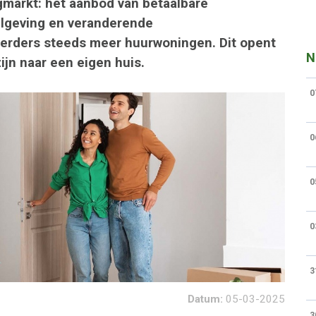
gmarkt: het aanbod van betaalbare
elgeving en veranderende
erders steeds meer huurwoningen. Dit opent
N
ijn naar een eigen huis.
0
0
0
0
3
Datum:
05-03-2025
3