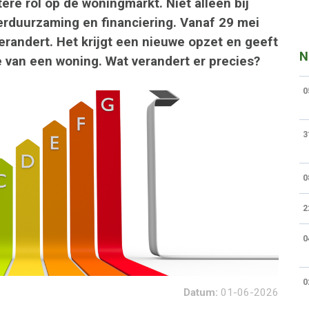
ere rol op de woningmarkt. Niet alleen bij
erduurzaming en financiering. Vanaf 29 mei
erandert. Het krijgt een nieuwe opzet en geeft
N
e van een woning. Wat verandert er precies?
0
3
0
2
0
0
Datum:
01-06-2026